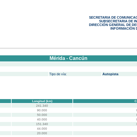
SECRETARIA DE COMUNICA
SUBSECRETARIA DE 
DIRECCIÓN GENERAL DE D
INFORMACIÓN D
Mérida - Cancún
Tipo de vía:
Autopista
Longitud (km)
C
241.340
90.000
50.000
40.000
151.340
44.000
20.000