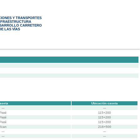
CIONES Y TRANSPORTES
INFRAESTRUCTURA
ESARROLLO CARRETERO
E LAS VÍAS
aseta
Ubicación caseta
---
---
Pisté
115+200
Pisté
115+200
Pisté
115+200
Xcan
216+500
---
---
---
---