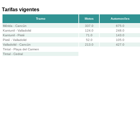
Tarifas vigentes
Tramo
Motos
Automoviles
Mérida - Cancún
337.0
675.0
Kantunil - Valladolid
124.0
248.0
Kantunil - Pisté
71.0
143.0
Pisté - Valladolid
52.0
105.0
Valladolid - Cancún
213.0
427.0
Tintal - Playa del Carmen
Tintal - Cedral