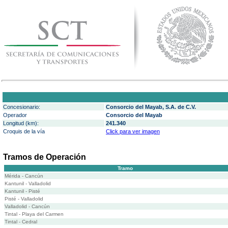
Concesionario:
Consorcio del Mayab, S.A. de C.V.
Operador
Consorcio del Mayab
Longitud (km):
241.340
Croquis de la vía
Click para ver imagen
Tramos de Operación
Tramo
Mérida - Cancún
Kantunil - Valladolid
Kantunil - Pisté
Pisté - Valladolid
Valladolid - Cancún
Tintal - Playa del Carmen
Tintal - Cedral