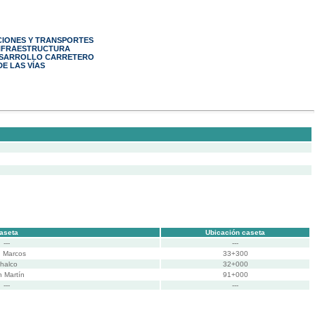
CIONES Y TRANSPORTES
INFRAESTRUCTURA
ESARROLLO CARRETERO
E LAS VÍAS
aseta
Ubicación caseta
---
---
 Marcos
33+300
halco
32+000
 Martín
91+000
---
---