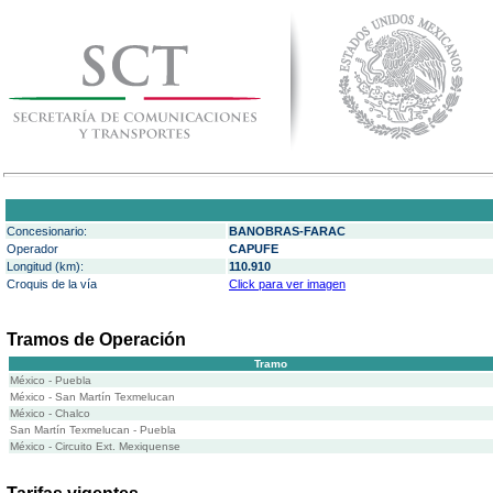
Concesionario:
BANOBRAS-FARAC
Operador
CAPUFE
Longitud (km):
110.910
Croquis de la vía
Click para ver imagen
Tramos de Operación
Tramo
México - Puebla
México - San Martín Texmelucan
México - Chalco
San Martín Texmelucan - Puebla
México - Circuito Ext. Mexiquense