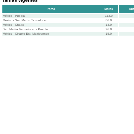
Tarifas vigentes
Tramo
Motos
Aut
México - Puebla
113.0
México - San Martín Texmelucan
86.0
México - Chalco
13.0
San Martín Texmelucan - Puebla
26.0
México - Circuito Ext. Mexiquense
15.0