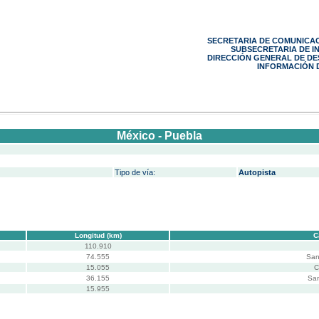
SECRETARIA DE COMUNICA
SUBSECRETARIA DE 
DIRECCIÓN GENERAL DE D
INFORMACIÓN D
México - Puebla
Tipo de vía:
Autopista
Longitud (km)
C
110.910
74.555
San
15.055
C
36.155
San
15.955